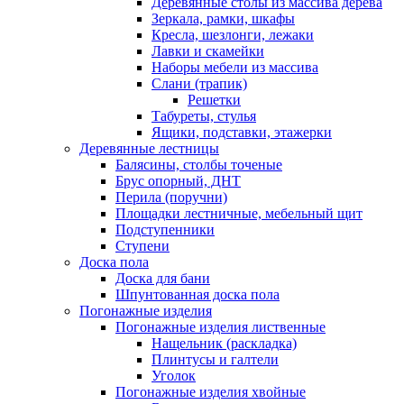
Деревянные столы из массива дерева
Зеркала, рамки, шкафы
Кресла, шезлонги, лежаки
Лавки и скамейки
Наборы мебели из массива
Слани (трапик)
Решетки
Табуреты, стулья
Ящики, подставки, этажерки
Деревянные лестницы
Балясины, столбы точеные
Брус опорный, ДНТ
Перила (поручни)
Площадки лестничные, мебельный щит
Подступенники
Ступени
Доска пола
Доска для бани
Шпунтованная доска пола
Погонажные изделия
Погонажные изделия лиственные
Нащельник (раскладка)
Плинтусы и галтели
Уголок
Погонажные изделия хвойные