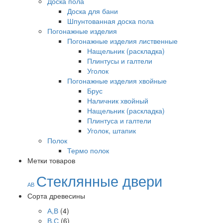
Доска пола
Доска для бани
Шпунтованная доска пола
Погонажные изделия
Погонажные изделия лиственные
Нащельник (раскладка)
Плинтусы и галтели
Уголок
Погонажные изделия хвойные
Брус
Наличник хвойный
Нащельник (раскладка)
Плинтуса и галтели
Уголок, штапик
Полок
Термо полок
Метки товаров
Стеклянные двери
АВ
Сорта древесины
А,В
(4)
В,С
(6)