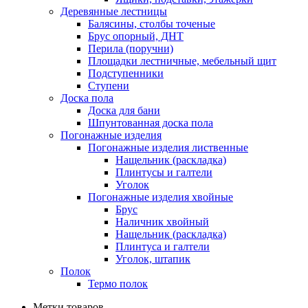
Деревянные лестницы
Балясины, столбы точеные
Брус опорный, ДНТ
Перила (поручни)
Площадки лестничные, мебельный щит
Подступенники
Ступени
Доска пола
Доска для бани
Шпунтованная доска пола
Погонажные изделия
Погонажные изделия лиственные
Нащельник (раскладка)
Плинтусы и галтели
Уголок
Погонажные изделия хвойные
Брус
Наличник хвойный
Нащельник (раскладка)
Плинтуса и галтели
Уголок, штапик
Полок
Термо полок
Метки товаров