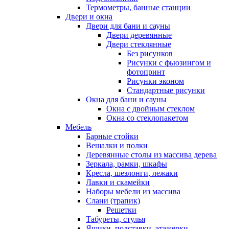
Термометры, банные станции
Двери и окна
Двери для бани и сауны
Двери деревянные
Двери стеклянные
Без рисунков
Рисунки с фьюзингом и
фотопринт
Рисунки эконом
Стандартные рисунки
Окна для бани и сауны
Окна с двойным стеклом
Окна со стеклопакетом
Мебель
Барные стойки
Вешалки и полки
Деревянные столы из массива дерева
Зеркала, рамки, шкафы
Кресла, шезлонги, лежаки
Лавки и скамейки
Наборы мебели из массива
Слани (трапик)
Решетки
Табуреты, стулья
Ящики, подставки, этажерки