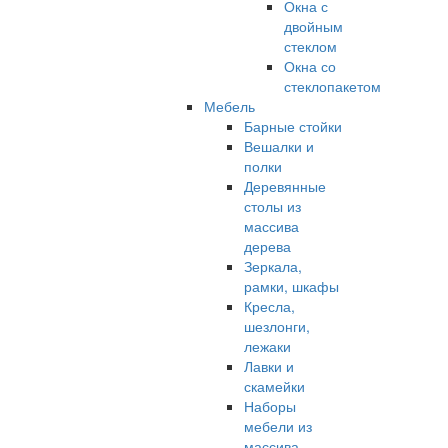
Окна с
двойным
стеклом
Окна со
стеклопакетом
Мебель
Барные стойки
Вешалки и
полки
Деревянные
столы из
массива
дерева
Зеркала,
рамки, шкафы
Кресла,
шезлонги,
лежаки
Лавки и
скамейки
Наборы
мебели из
массива