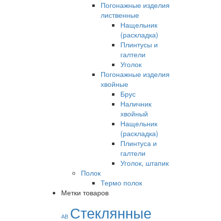
Погонажные изделия
лиственные
Нащельник
(раскладка)
Плинтусы и
галтели
Уголок
Погонажные изделия
хвойные
Брус
Наличник
хвойный
Нащельник
(раскладка)
Плинтуса и
галтели
Уголок, штапик
Полок
Термо полок
Метки товаров
Стеклянные
АВ