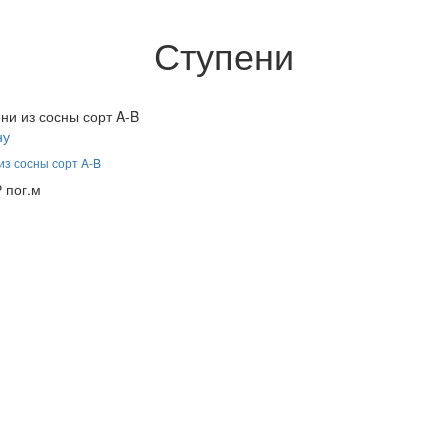
Ступени
ну
из сосны сорт A-B
₽
пог.м