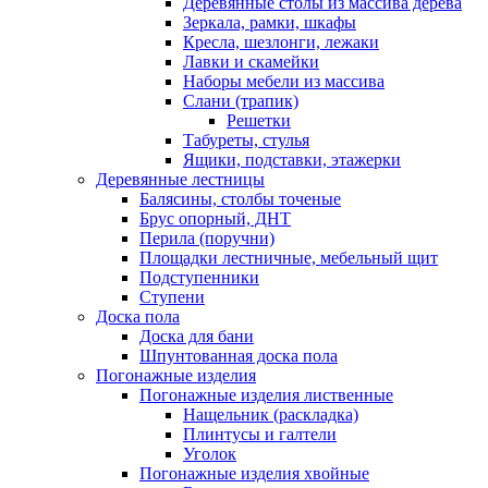
Деревянные столы из массива дерева
Зеркала, рамки, шкафы
Кресла, шезлонги, лежаки
Лавки и скамейки
Наборы мебели из массива
Слани (трапик)
Решетки
Табуреты, стулья
Ящики, подставки, этажерки
Деревянные лестницы
Балясины, столбы точеные
Брус опорный, ДНТ
Перила (поручни)
Площадки лестничные, мебельный щит
Подступенники
Ступени
Доска пола
Доска для бани
Шпунтованная доска пола
Погонажные изделия
Погонажные изделия лиственные
Нащельник (раскладка)
Плинтусы и галтели
Уголок
Погонажные изделия хвойные