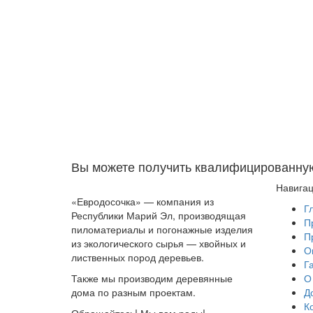
Вы можете получить квалифицированну
Навига
«Евродосочка» — компания из
Г
Республики Марий Эл, производящая
П
пиломатериалы и погонажные изделия
П
из экологического сырья — хвойных и
О
лиственных пород деревьев.
Г
Также мы производим деревянные
О
дома по разным проектам.
Д
К