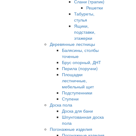
Слани (трапик)
Решетки
Табуреты,
стулья
Ящики,
подставки,
этажерки
Деревянные лестницы
Балясины, столбы
точеные
Брус опорный, ДНТ
Перила (поручни)
Площадки
лестничные,
мебельный щит
Подступенники
Ступени
Доска пола
Доска для бани
Шпунтованная доска
пола
Погонажные изделия
Погонажные изделия