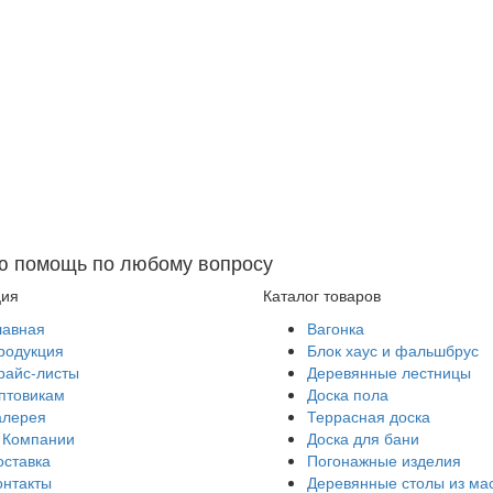
ю помощь по любому вопросу
ция
Каталог товаров
лавная
Вагонка
родукция
Блок хаус и фальшбрус
райс-листы
Деревянные лестницы
птовикам
Доска пола
алерея
Террасная доска
 Компании
Доска для бани
оставка
Погонажные изделия
онтакты
Деревянные столы из ма