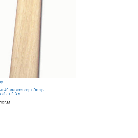
ну
к 40 мм хвоя сорт Экстра
вый от 2-3 м
пог.м