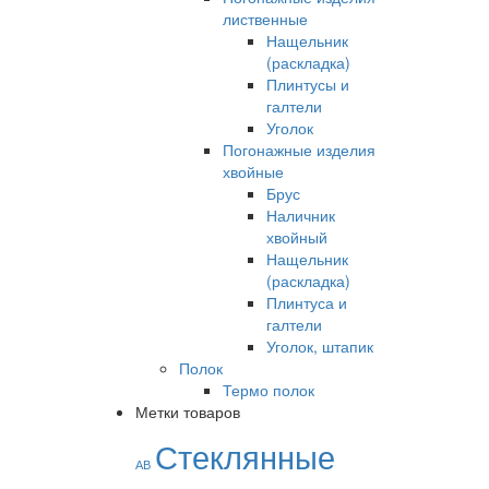
лиственные
Нащельник
(раскладка)
Плинтусы и
галтели
Уголок
Погонажные изделия
хвойные
Брус
Наличник
хвойный
Нащельник
(раскладка)
Плинтуса и
галтели
Уголок, штапик
Полок
Термо полок
Метки товаров
Стеклянные
АВ