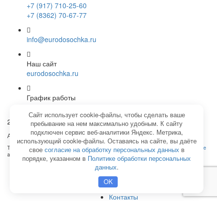
+7 (917) 710-25-60
+7 (8362) 70-67-77
info@eurodosochka.ru
Наш сайт
eurodosochka.ru
График работы
Пн. - Пт. 7.30 до 17.30
Сайт использует cookie-файлы, чтобы сделать ваше
2025 © Евродосочка. Все права защищены
пребывание на нем максимально удобным. К cайту
подключен сервис веб-аналитики Яндекс. Метрика,
Агентство интернет-маркетинга -
SeoУслуга
использующий cookie-файлы. Оставаясь на сайте, вы даёте
This site is protected by reCAPTCHA and the Google
Privacy Policy
and
Terms of Service
свое
согласие на обработку персональных данных
в
apply.
порядке, указанном в
Политике обработки персональных
данных
.
Главная
Доставка
OK
Политика конфиденциальности
Контакты