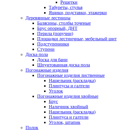
Решетки
Табуреты, стулья
Ящики, подставки, этажерки
Деревянные лестницы
Балясины, столбы точеные
Брус опорный, ДНТ
Перила (поручни)
Площадки лестничные, мебельный щит
Подступенники
Ступени
Доска пола
Доска для бани
Шпунтованная доска пола
Погонажные изделия
Погонажные изделия лиственные
Нащельник (раскладка)
Плинтусы и галтели
Уголок
Погонажные изделия хвойные
Брус
Наличник хвойный
Нащельник (раскладка)
Плинтуса и галтели
Уголок, штапик
Полок