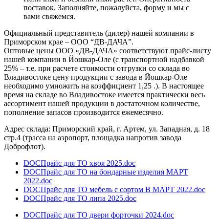
поставок. Заполняйте, пожалуйста, форму и мы с
вами свяжемся.
Официальный представитель (дилер) нашей компании в
Приморском крае – ООО “ДВ-ДАЧА”.
Оптовые цены ООО «ДВ-ДАЧА» соответствуют прайс-листу
нашей компании в Йошкар-Оле (с транспортной надбавкой
25% – т.е. при расчете стоимости отгрузки со склада во
Владивостоке цену продукции с завода в Йошкар-Оле
необходимо умножить на коэффициент 1,25 .). В настоящее
время на складе во Владивостоке имеется практически весь
ассортимент нашей продукции в достаточном количестве,
пополнение запасов производится ежемесячно.
Адрес склада:
Приморский край, г. Артем, ул. Западная, д. 18
стр.4
(трасса на аэропорт, площадка напротив завода
Доброфлот).
DOC
Прайс для ТО хвоя 2025.doc
DOC
Прайс для ТО на бондарные изделия МАРТ
2022.doc
DOC
Прайс для ТО мебель с сортом В МАРТ 2022.doc
DOC
Прайс для ТО липа 2025.doc
DOC
Прайс для ТО двери форточки 2024.doc