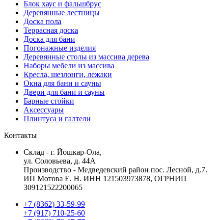
Блок хаус и фальшбрус
Деревянные лестницы
Доска пола
Террасная доска
Доска для бани
Погонажные изделия
Деревянные столы из массива дерева
Наборы мебели из массива
Кресла, шезлонги, лежаки
Окна для бани и сауны
Двери для бани и сауны
Барные стойки
Аксессуары
Плинтуса и галтели
Контакты
Склад - г. Йошкар-Ола,
ул. Соловьева, д. 44А
Производство - Медведевский район пос. Лесной, д.7.
ИП Мотова Е. Н. ИНН 121503973878, ОГРНИП
309121522200065
+7 (8362) 33-59-99
+7 (917) 710-25-60