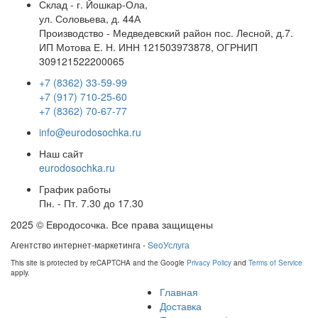
Склад - г. Йошкар-Ола,
ул. Соловьева, д. 44А
Производство - Медведевский район пос. Лесной, д.7.
ИП Мотова Е. Н. ИНН 121503973878, ОГРНИП
309121522200065
+7 (8362) 33-59-99
+7 (917) 710-25-60
+7 (8362) 70-67-77
info@eurodosochka.ru
Наш сайт
eurodosochka.ru
График работы
Пн. - Пт. 7.30 до 17.30
2025 © Евродосочка. Все права защищены
Агентство интернет-маркетинга -
SeoУслуга
This site is protected by reCAPTCHA and the Google
Privacy Policy
and
Terms of Service
apply.
Главная
Доставка