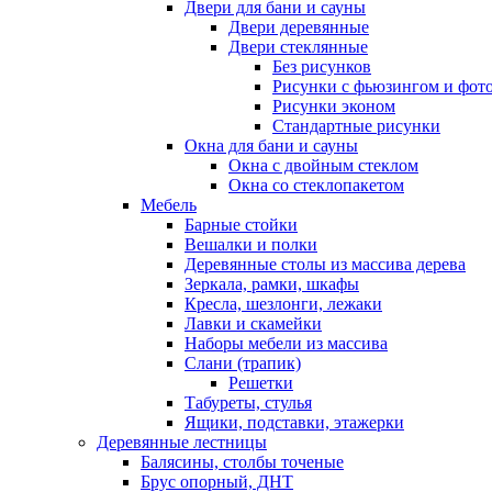
Двери для бани и сауны
Двери деревянные
Двери стеклянные
Без рисунков
Рисунки с фьюзингом и фот
Рисунки эконом
Стандартные рисунки
Окна для бани и сауны
Окна с двойным стеклом
Окна со стеклопакетом
Мебель
Барные стойки
Вешалки и полки
Деревянные столы из массива дерева
Зеркала, рамки, шкафы
Кресла, шезлонги, лежаки
Лавки и скамейки
Наборы мебели из массива
Слани (трапик)
Решетки
Табуреты, стулья
Ящики, подставки, этажерки
Деревянные лестницы
Балясины, столбы точеные
Брус опорный, ДНТ