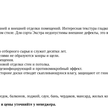
енней и внешней отделки помещений. Интересная текстура глад
м стиле. Для сорта Экстра недопустимы внешние дефекты, это 
 отборного сырья и служит десятки лет.
лями не образуются зазоры и щели.
мещения.
овой отделки стен и потолка.
дезинфицирующий и противомикробный эффект.
ороне доски отводят скапливающуюся влагу, защищают от гние
седок, балконов, лоджий, саун, бань, чердаков, мансард, жилых
и цены уточняйте у менеджера.