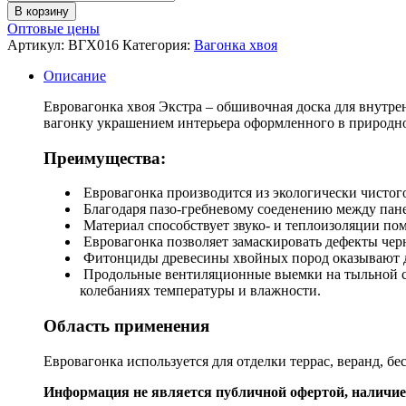
В корзину
Оптовые цены
Артикул:
ВГХ016
Категория:
Вагонка хвоя
Описание
Евровагонка хвоя Экстра – обшивочная доска для внутр
вагонку украшением интерьера оформленного в природно
Преимущества:
Евровагонка производится из экологически чистого
Благодаря пазо-гребневому соеденению между пане
Материал способствует звуко- и теплоизоляции по
Евровагонка позволяет замаскировать дефекты черн
Фитонциды древесины хвойных пород оказывают 
Продольные вентиляционные выемки на тыльной ст
колебаниях температуры и влажности.
Область применения
Евровагонка используется для отделки террас, веранд, бе
Информация не является публичной офертой, наличие 