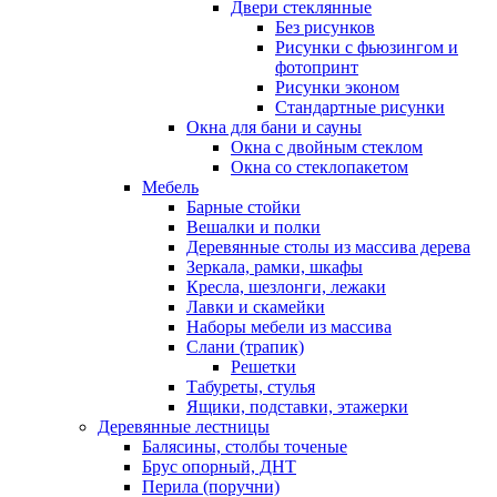
Двери стеклянные
Без рисунков
Рисунки с фьюзингом и
фотопринт
Рисунки эконом
Стандартные рисунки
Окна для бани и сауны
Окна с двойным стеклом
Окна со стеклопакетом
Мебель
Барные стойки
Вешалки и полки
Деревянные столы из массива дерева
Зеркала, рамки, шкафы
Кресла, шезлонги, лежаки
Лавки и скамейки
Наборы мебели из массива
Слани (трапик)
Решетки
Табуреты, стулья
Ящики, подставки, этажерки
Деревянные лестницы
Балясины, столбы точеные
Брус опорный, ДНТ
Перила (поручни)