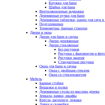
Кружки для бани
Шайки для бани
Вентиляционные задвижки
Деревянные ручки для бани
Деревянные таблички, панно для саун и
Подголовники
Термометры, банные станции
Двери и окна
Двери для бани и сауны
Двери деревянные
Двери стеклянные
Без рисунков
Рисунки с фьюзингом и фот
Рисунки эконом
Стандартные рисунки
Окна для бани и сауны
Окна с двойным стеклом
Окна со стеклопакетом
Мебель
Барные стойки
Вешалки и полки
Деревянные столы из массива дерева
Зеркала, рамки, шкафы
Кресла, шезлонги, лежаки
Лавки и скамейки