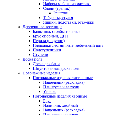
Наборы мебели из массива
Слани (трапик)
Решетки
Табуреты, стулья
Ящики, подставки, этажерки
Деревянные лестницы
Балясины, столбы точеные
Брус опорный, ДНТ
Перила (поручни)
Площадки лестничные, мебельный щит
Подступенники
Ступени
Доска пола
Доска для бани
Шпунтованная доска пола
Погонажные изделия
Погонажные изделия лиственные
Нащельник (раскладка)
Плинтусы и галтели
Уголок
Погонажные изделия хвойные
Брус
Наличник хвойный
Нащельник (раскладка)
Плинтуса и галтели