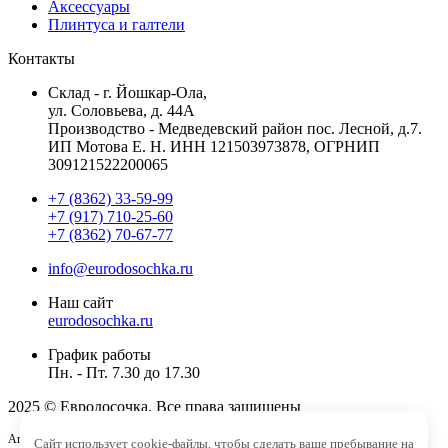
Аксессуары
Плинтуса и галтели
Контакты
Склад - г. Йошкар-Ола,
ул. Соловьева, д. 44А
Производство - Медведевский район пос. Лесной, д.7.
ИП Мотова Е. Н. ИНН 121503973878, ОГРНИП
309121522200065
+7 (8362) 33-59-99
+7 (917) 710-25-60
+7 (8362) 70-67-77
info@eurodosochka.ru
Наш сайт
eurodosochka.ru
График работы
Пн. - Пт. 7.30 до 17.30
2025 © Евродосочка. Все права защищены
Агентство интернет-маркетинга -
SeoУслуга
Сайт использует cookie-файлы, чтобы сделать ваше пребывание на