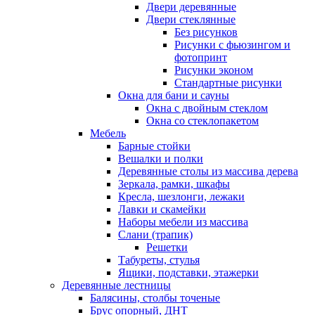
Двери деревянные
Двери стеклянные
Без рисунков
Рисунки с фьюзингом и
фотопринт
Рисунки эконом
Стандартные рисунки
Окна для бани и сауны
Окна с двойным стеклом
Окна со стеклопакетом
Мебель
Барные стойки
Вешалки и полки
Деревянные столы из массива дерева
Зеркала, рамки, шкафы
Кресла, шезлонги, лежаки
Лавки и скамейки
Наборы мебели из массива
Слани (трапик)
Решетки
Табуреты, стулья
Ящики, подставки, этажерки
Деревянные лестницы
Балясины, столбы точеные
Брус опорный, ДНТ