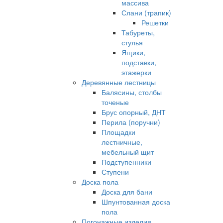
массива
Слани (трапик)
Решетки
Табуреты,
стулья
Ящики,
подставки,
этажерки
Деревянные лестницы
Балясины, столбы
точеные
Брус опорный, ДНТ
Перила (поручни)
Площадки
лестничные,
мебельный щит
Подступенники
Ступени
Доска пола
Доска для бани
Шпунтованная доска
пола
Погонажные изделия