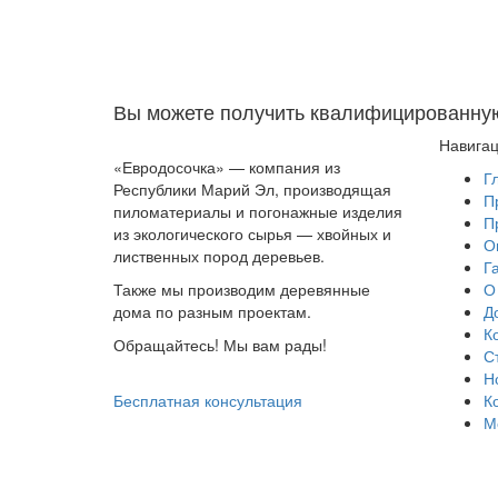
Вы можете получить квалифицированну
Навига
«Евродосочка» — компания из
Г
Республики Марий Эл, производящая
П
пиломатериалы и погонажные изделия
П
из экологического сырья — хвойных и
О
лиственных пород деревьев.
Г
Также мы производим деревянные
О
дома по разным проектам.
Д
К
Обращайтесь! Мы вам рады!
С
Н
Бесплатная консультация
К
М