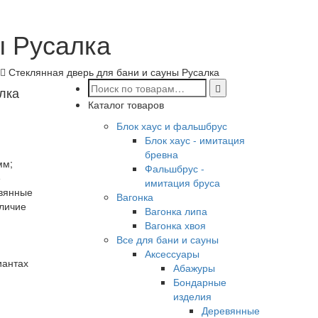
ы Русалка
Стеклянная дверь для бани и сауны Русалка
лка
Каталог товаров
Блок хаус и фальшбрус
Блок хаус - имитация
бревна
мм;
Фальшбрус -
е
имитация бруса
евянные
Вагонка
аличие
Вагонка липа
Вагонка хвоя
Все для бани и сауны
Аксессуары
иантах
Абажуры
Бондарные
изделия
Деревянные