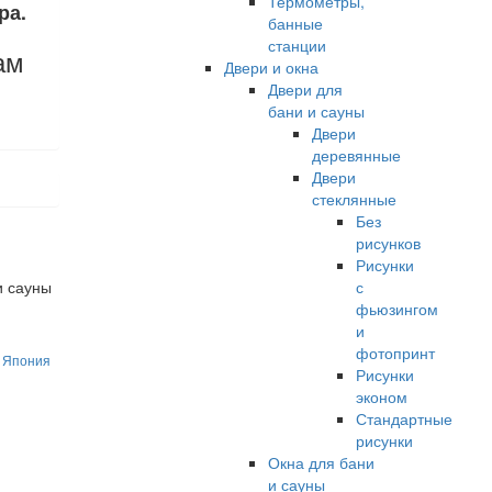
Термометры,
ра.
банные
станции
ам
Двери и окна
Двери для
бани и сауны
Двери
деревянные
Двери
стеклянные
Без
рисунков
Рисунки
с
фьюзингом
и
фотопринт
ы Япония
Рисунки
эконом
Стандартные
рисунки
Окна для бани
и сауны