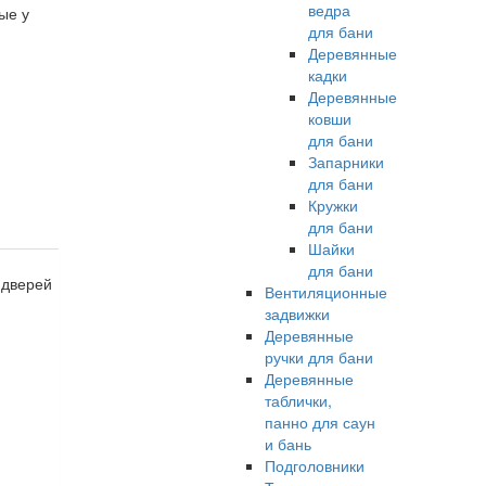
ведра
ые у
для бани
Деревянные
кадки
Деревянные
ковши
для бани
Запарники
для бани
Кружки
для бани
Шайки
для бани
 дверей
Вентиляционные
задвижки
Деревянные
ручки для бани
Деревянные
таблички,
панно для саун
и бань
Подголовники