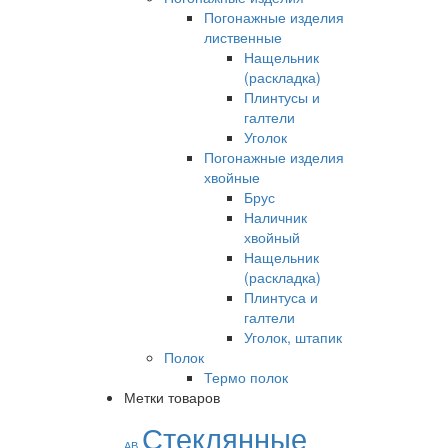
Погонажные изделия
лиственные
Нащельник
(раскладка)
Плинтусы и
галтели
Уголок
Погонажные изделия
хвойные
Брус
Наличник
хвойный
Нащельник
(раскладка)
Плинтуса и
галтели
Уголок, штапик
Полок
Термо полок
Метки товаров
Стеклянные
АВ