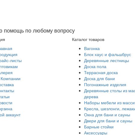
ю помощь по любому вопросу
ция
Каталог товаров
лавная
Вагонка
родукция
Блок хаус и фальшбрус
райс-листы
Деревянные лестницы
птовикам
Доска пола
алерея
Террасная доска
 Компании
Доска для бани
оставка
Погонажные изделия
онтакты
Деревянные столы из ма
татьи
дерева
овости
Наборы мебели из масси
орзина
Кресла, шезлонги, лежак
ой аккаунт
Окна для бани и сауны
Двери для бани и сауны
Барные стойки
Аксессуары