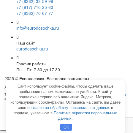
+7 (8362) 33-59-99
+7 (917) 710-25-60
+7 (8362) 70-67-77
info@eurodosochka.ru
Наш сайт
eurodosochka.ru
График работы
Пн. - Пт. 7.30 до 17.30
2025 © Евродосочка. Все права защищены
Сайт использует cookie-файлы, чтобы сделать ваше
Агентство интернет-маркетинга -
SeoУслуга
пребывание на нем максимально удобным. К cайту
This site is protected by reCAPTCHA and the Google
Privacy Policy
and
Terms of Service
подключен сервис веб-аналитики Яндекс. Метрика,
apply.
использующий cookie-файлы. Оставаясь на сайте, вы даёте
Главная
свое
согласие на обработку персональных данных
в
Доставка
порядке, указанном в
Политике обработки персональных
данных
.
Политика конфиденциальности
Контакты
OK