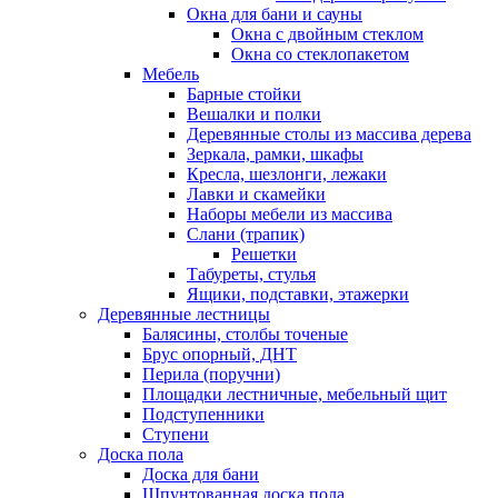
Окна для бани и сауны
Окна с двойным стеклом
Окна со стеклопакетом
Мебель
Барные стойки
Вешалки и полки
Деревянные столы из массива дерева
Зеркала, рамки, шкафы
Кресла, шезлонги, лежаки
Лавки и скамейки
Наборы мебели из массива
Слани (трапик)
Решетки
Табуреты, стулья
Ящики, подставки, этажерки
Деревянные лестницы
Балясины, столбы точеные
Брус опорный, ДНТ
Перила (поручни)
Площадки лестничные, мебельный щит
Подступенники
Ступени
Доска пола
Доска для бани
Шпунтованная доска пола