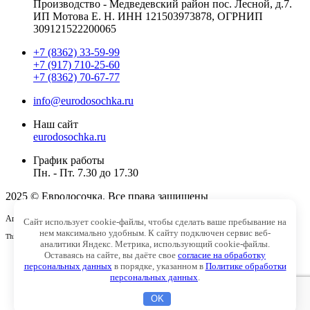
Производство - Медведевский район пос. Лесной, д.7.
ИП Мотова Е. Н. ИНН 121503973878, ОГРНИП
309121522200065
+7 (8362) 33-59-99
+7 (917) 710-25-60
+7 (8362) 70-67-77
info@eurodosochka.ru
Наш сайт
eurodosochka.ru
График работы
Пн. - Пт. 7.30 до 17.30
2025 © Евродосочка. Все права защищены
Агентство интернет-маркетинга -
SeoУслуга
Сайт использует cookie-файлы, чтобы сделать ваше пребывание на
нем максимально удобным. К cайту подключен сервис веб-
This site is protected by reCAPTCHA and the Google
Privacy Policy
and
Terms of Service
apply.
аналитики Яндекс. Метрика, использующий cookie-файлы.
Оставаясь на сайте, вы даёте свое
согласие на обработку
Главная
персональных данных
в порядке, указанном в
Политике обработки
Доставка
персональных данных
.
Политика конфиденциальности
Контакты
OK